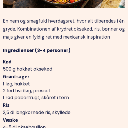
En nem og smagfuld hverdagsret, hvor alt tilberedes i én
gryde. Kombinationen af krydret oksekød, ris, bønner og
majs giver en fyldig ret med mexicansk inspiration
Ingredienser (3-4 personer)
Kød
500 g hakket oksekød
Grøntsager
1 løg, hakket
2 fed hvidløg, presset
1 rød peberfrugt, skåret i tern
Ris
2,5 dl langkornede ris, skyllede
Væske
4-5 dl oksebouillon