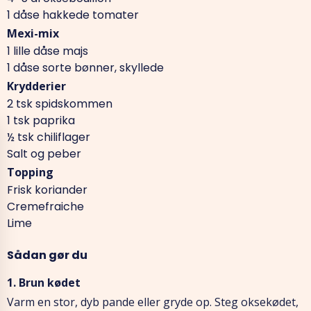
1 dåse hakkede tomater
Mexi-mix
1 lille dåse majs
1 dåse sorte bønner, skyllede
Krydderier
2 tsk spidskommen
1 tsk paprika
½ tsk chiliflager
Salt og peber
Topping
Frisk koriander
Cremefraiche
Lime
Sådan gør du
1. Brun kødet
Varm en stor, dyb pande eller gryde op. Steg oksekødet,