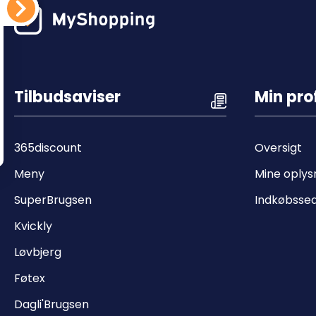
Tilbudsaviser
Min prof
365discount
Oversigt
Meny
Mine oplys
SuperBrugsen
Indkøbsse
Kvickly
Løvbjerg
Føtex
Dagli'Brugsen