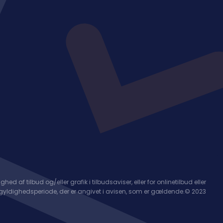
dighed af tilbud og/eller grafik i tilbudsaviser, eller for onlinetilbud eller
g gyldighedsperiode, der er angivet i avisen, som er gældende.© 2023