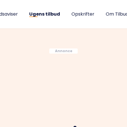
udsaviser
Ugens tilbud
Opskrifter
Om Tilbu
Annonce