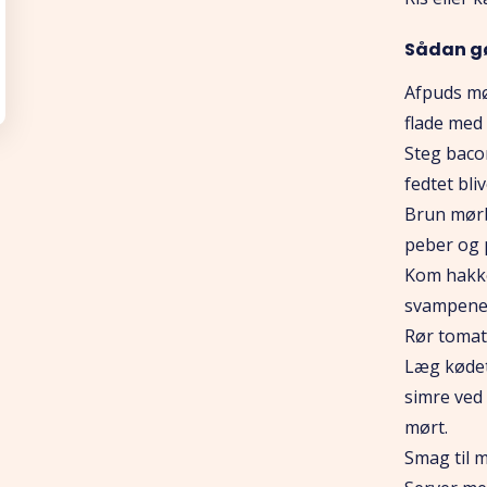
Sådan g
Afpuds mø
flade med
Steg baco
fedtet bliv
Brun mørb
peber og 
Kom hakke
svampene 
Rør tomatk
Læg kødet
simre ved
mørt.
Smag til m