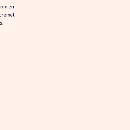
som en
 cremet
s.