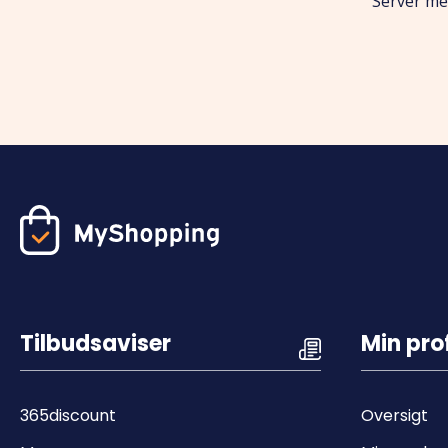
Server med
Tilbudsaviser
Min prof
365discount
Oversigt