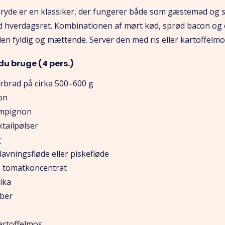
yde er en klassiker, der fungerer både som gæstemad og 
d hverdagsret. Kombinationen af mørt kød, sprød bacon og
en fyldig og mættende. Server den med ris eller kartoffelmo
du bruge (4 pers.)
rbrad på cirka 500–600 g
on
ampignon
ktailpølser
g
avningsfløde eller piskefløde
se tomatkoncentrat
ika
eber
kartoffelmos