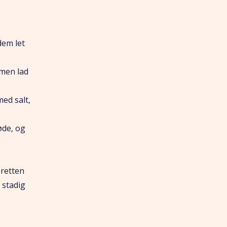
dem let
 men lad
ed salt,
øde, og
 retten
 stadig