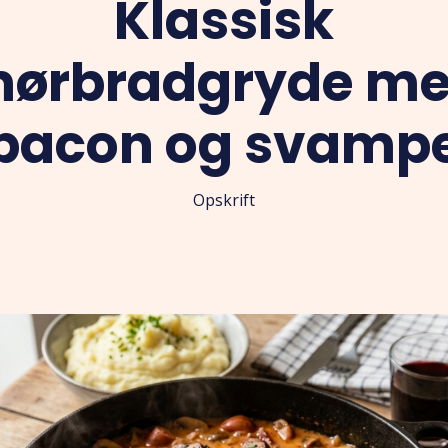
Klassisk
ørbradgryde m
bacon og svamp
Opskrift