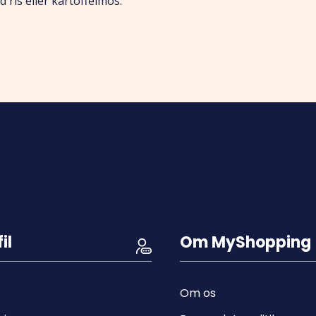
 ris eller kartoffelmos.
il
Om MyShopping
Om os