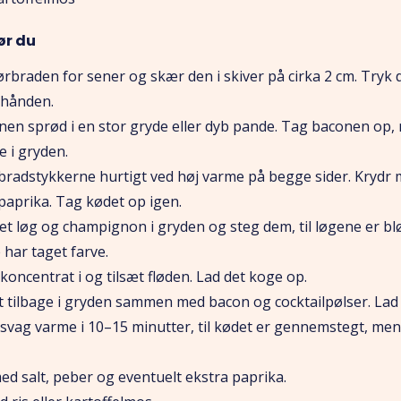
ør du
rbraden for sener og skær den i skiver på cirka 2 cm. Tryk 
 hånden.
nen sprød i en stor gryde eller dyb pande. Tag baconen op,
e i gryden.
radstykkerne hurtigt ved høj varme på begge sider. Krydr m
paprika. Tag kødet op igen.
t løg og champignon i gryden og steg dem, til løgene er bl
har taget farve.
oncentrat i og tilsæt fløden. Lad det koge op.
 tilbage i gryden sammen med bacon og cocktailpølser. Lad
 svag varme i 10–15 minutter, til kødet er gennemstegt, men
ed salt, peber og eventuelt ekstra paprika.