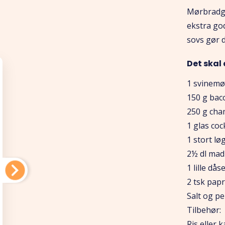
Mørbradgr
ekstra go
sovs gør d
Det skal 
1 svinemø
150 g bac
250 g ch
1 glas coc
1 stort lø
2½ dl madl
1 lille då
2 tsk papr
Salt og p
Tilbehør:
Ris eller 