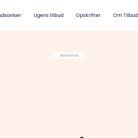
udsaviser
Ugens tilbud
Opskrifter
Om Tilbu
Annonce