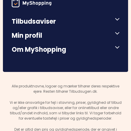
Tilbudsaviser
Min profil
Om MyShopping
Alle produktnavne, logoer og mærker tilhører deres respektive
ejere. Resten tilhører Tilbudsugen.dk.
Vi er ikke ansvarlige for fejl i stavning, priser, gyldighed af tilbud
og/eller grafik i tilbudsaviser, eller for onlinetilbud eller andre
tilbud/andet indhold, som vi tilbyder links til. Vi tager forbehold
for eventuelle tastefejl i priser og gyldighedsperioder.
Det er altid den pris og gyldighedsperiode, der er angivet i