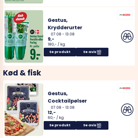
Gestus,
Krydderurter
07.08
-
13.08
9,-
180,-
/
kg.
Se produkt
Se avis
Kød & fisk
Gestus,
Cocktailpølser
07.08
-
13.08
12,-
60,-
/
kg.
Se produkt
Se avis