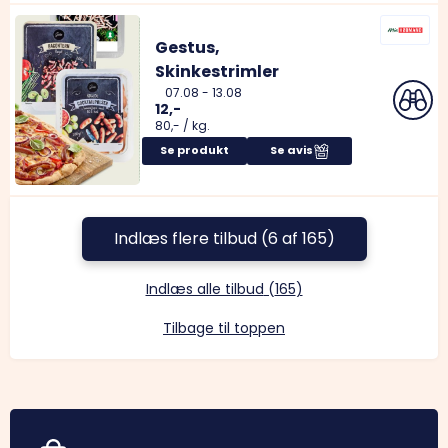
Gestus,
Skinkestrimler
07.08
-
13.08
12,-
80,-
/
kg.
Se produkt
Se avis
Indlæs flere tilbud (6 af 165)
Indlæs alle tilbud
(
165
)
Tilbage til toppen