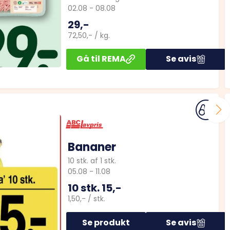
02.08
-
08.08
29,-
72,50,-
/
kg.
Gå til
REMA
Se avis
Bananer
10
stk.
af
1
stk.
05.08
-
11.08
10 stk.
15,-
1,50,-
/
stk.
Se produkt
Se avis