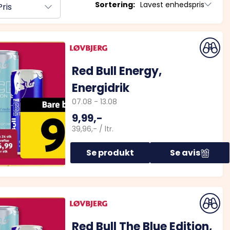
Sortering:
Lavest enhedspris
Pris
Red Bull Energy,
Energidrik
07.08
-
13.08
9,99,-
39,96,-
/
ltr.
Se produkt
Se avis
Red Bull The Blue Edition,