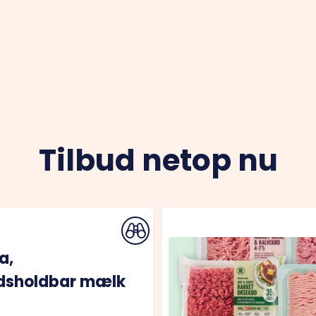
Tilbud netop nu
a,
dsholdbar mælk