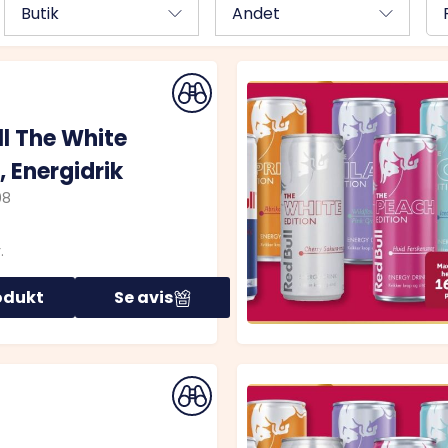
Butik
Andet
ll The White
, Energidrik
08
.
odukt
Se avis