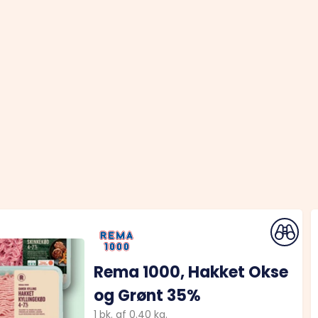
Rema 1000, Hakket Okse
og Grønt 35%
1
bk.
af
0.40
kg.