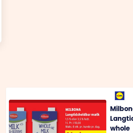
Milbon
Langti
whole