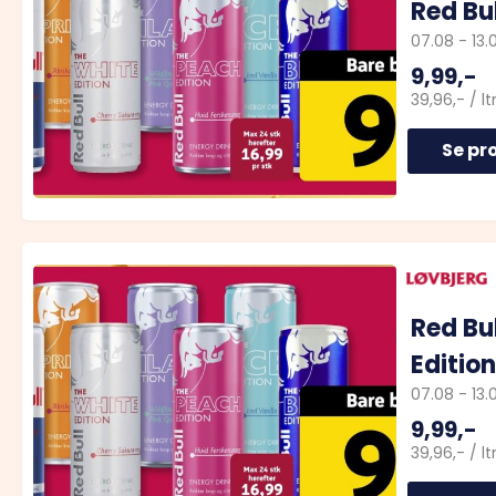
Red Bul
07.08
-
13.
9,99,-
39,96,-
/
ltr
Se pr
Red Bu
Edition
07.08
-
13.
9,99,-
39,96,-
/
ltr