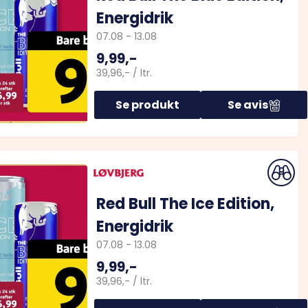
Energidrik
07.08
-
13.08
9,99,-
39,96,-
/
ltr.
Se produkt
Se avis
Red Bull The Ice Edition,
Energidrik
07.08
-
13.08
9,99,-
39,96,-
/
ltr.