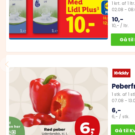
1
krt.
af
1
ltr.
02.08
-
08.
10,-
10,-
/
ltr.
Gå til
Peberf
1
stk.
af
1
st
07.08
-
13.
6,-
6,-
/
stk.
Gå til
Kv