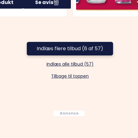
odukt
Se avis
Indlæs flere tilbud (6 af 57)
Indlæs alle tilbud
(
57
)
Tilbage til toppen
Annonce