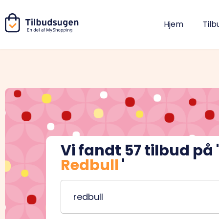
Hjem
Tilb
Vi fandt
57
tilbud på '
Redbull
'