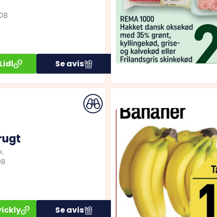
08
Lidl
Se avis
rugt
k.
08
ickly
Se avis