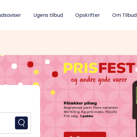
udsaviser
Ugens tilbud
Opskrifter
Om Tilbu