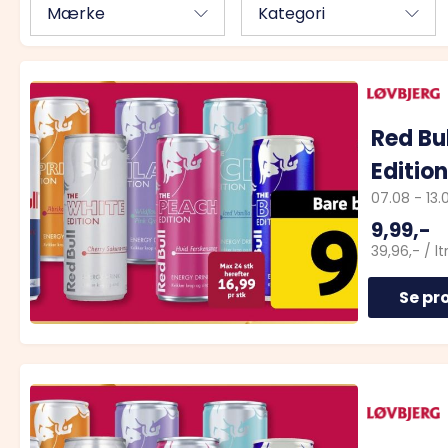
Mærke
Kategori
Red Bu
Edition
07.08
-
13.
9,99,-
39,96,-
/
ltr
Se pr